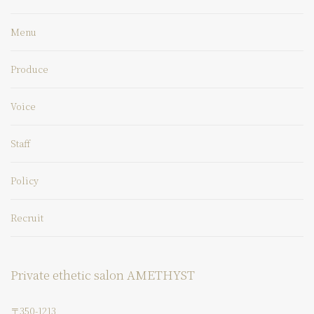
Menu
Produce
Voice
Staff
Policy
Recruit
Private ethetic salon AMETHYST
〒350-1213