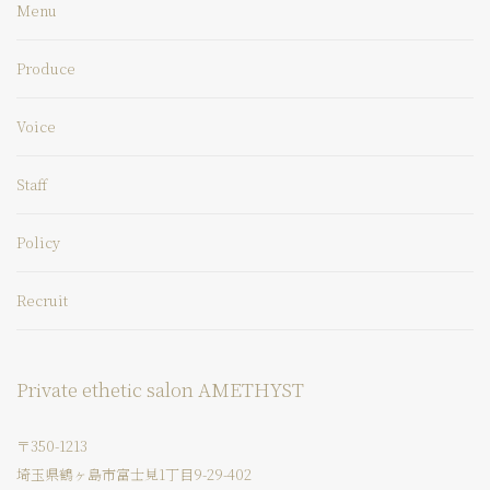
Menu
Produce
Voice
Staff
Policy
Recruit
Private ethetic salon AMETHYST
〒350-1213
埼玉県鶴ヶ島市富士見1丁目9-29-402