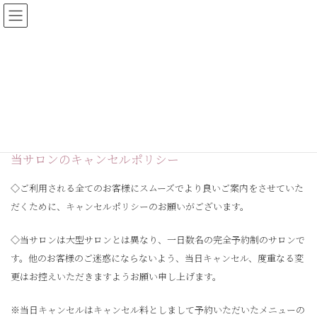
コ
ナ
ン
ビ
テ
ゲ
ン
ー
ツ
シ
キャンセルポリシー
へ
ョ
ス
ン
キ
に
TOP
キャンセルポリシー
ッ
移
プ
動
当サロンのキャンセルポリシー
◇ご利用される全てのお客様にスムーズでより良いご案内をさせていた
だくために、キャンセルポリシーのお願いがございます。
◇当サロンは大型サロンとは異なり、一日数名の完全予約制のサロンで
す。他のお客様のご迷惑にならないよう、当日キャンセル、度重なる変
更はお控えいただきますようお願い申し上げます。
※当日キャンセルはキャンセル料としまして予約いただいたメニューの