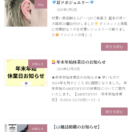
耳ツボジュエリー
Blog
2025年2月2日
可愛い美容師さん(*^-^)がご来店
基本の耳ツ
ボ両耳20個お付けしました
ダイエットと美肌
に効果的なツボを可愛いジュエリーで飾りまし
た
アメジストの耳 […]
続きを読む
年末年始休業日のお知らせ
お知らせ
2024年12月15日
★年末年始休業日のお知らせ★ 早いもので
2024年も残すところ 約2週間となりました。 年
末年始のAMETHYSTの休業日についてご案内
いたします。 【AMETHYST 年末年始休業
日】 ☆2024.12/29(日)～2 […]
続きを読む
【
雑誌掲載のお知らせ】
お知らせ