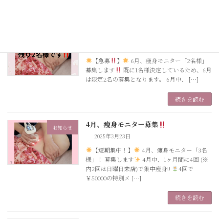
続きを読む
6月、痩身モニター残りわずかです
お知らせ
2025年5月25日
【急募
】
6月、痩身モニター「2名様」
募集します
既に1名様決定しているため、6月
は限定2名の募集となります。 6月中、 […]
続きを読む
4月、痩身モニター募集
お知らせ
2025年3月23日
【短期集中！】
4月、痩身モニター「3名
様」！ 募集します
4月中、1ヶ月間に4回 (※
内2回は日曜日来店)で集中痩身!!
4回で
￥50000の特別メ […]
続きを読む