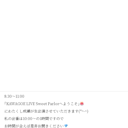
ラジオ出演のお知らせ
コミュニテイFM「ラジオ川越」
6月11日(木)
8:30～11:00
｢KAWAGOE LIVE Sweet Parlorへようこそ｣
にわたくし成瀬が生出演させていただきます(*^-^)
私の出番は10:00～の1時間ですので
お時間が合えば是非お聞きください