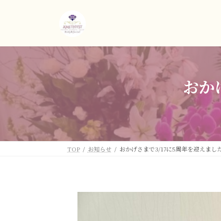
コ
ナ
ン
ビ
テ
ゲ
ン
ー
ツ
シ
へ
ョ
ス
ン
おか
キ
に
ッ
移
プ
動
TOP
お知らせ
おかげさまで3/17に5周年を迎えまし