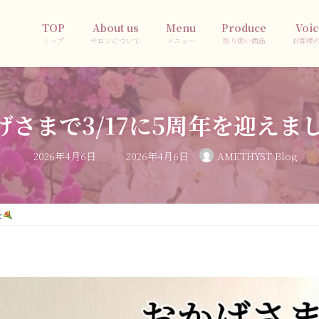
TOP
About us
Menu
Produce
Voic
トップ
サロンについて
メニュー
取り扱い商品
お客様
げさまで3/17に5周年を迎えま
最
2026年4月6日
2026年4月6日
AMETHYST Blog
終
更
新
日
時
:
た